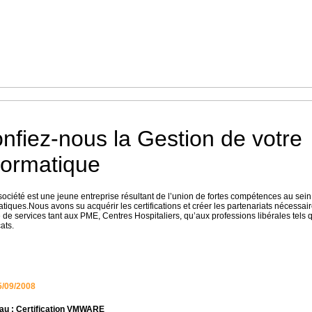
Accueil
Métiers
nfiez-nous la Gestion de v
formatique
société est une jeune entreprise résultant de l’union de fortes compétences au sein
atiques.Nous avons su acquérir les certifications et créer les partenariats nécessa
e de services tant aux PME, Centres Hospitaliers, qu’aux professions libérales tel
ats.
/09/2008
u : Certification VMWARE