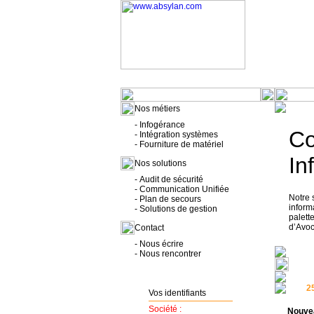
www.absylan.com
Nos métiers
-
Infogérance
Co
-
Intégration systèmes
-
Fourniture de matériel
In
Nos solutions
-
Audit de sécurité
-
Communication Unifiée
Notre 
-
Plan de secours
inform
-
Solutions de gestion
palett
d’Avoc
Contact
-
Nous écrire
-
Nous rencontrer
25
Vos identifiants
Société :
Nouvea